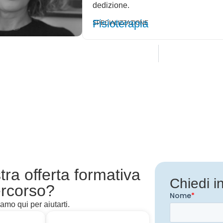
dedizione.
Fisioterapia
SPECIALIZZAZIONE
ra offerta formativa
Chiedi i
ercorso?
amo qui per aiutarti.