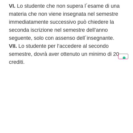
VI.
Lo studente che non supera l´esame di una
materia che non viene insegnata nel semestre
immediatamente successivo può chiedere la
seconda iscrizione nel semestre dell’anno
seguente, solo con assenso dell´insegnante.
VII.
Lo studente per l’accedere al secondo
semestre, dovrà aver ottenuto un minimo di 20
crediti.
VIII.
Al termine del secondo semestre lo
studente deve aver ottenuto un minimo di 40
crediti per poter accedere all’anno successivo
IX.
Lo studente, durante l’intero ciclo di studio,
non può superare il limite di 6 materie
obbligatoriamente facoltative e facoltative con
valutazione “non promosso”.
X.
Lo studente non può accedere all’esame di