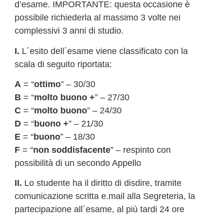
d’esame. IMPORTANTE: questa occasione è
possibile richiederla al massimo 3 volte nei
complessivi 3 anni di studio.
I.
L´esito dell´esame viene classificato con la
scala di seguito riportata:
A
= “
ottimo
” – 30/30
B
= “
molto buono +
” – 27/30
C
= “
molto buono
” – 24/30
D
= “
buono +
” – 21/30
E
= “
buono
” – 18/30
F
= “
non soddisfacente
” – respinto con
possibilità di un secondo Appello
II.
Lo studente ha il diritto di disdire, tramite
comunicazione scritta e.mail alla Segreteria, la
partecipazione all´esame, al più tardi 24 ore